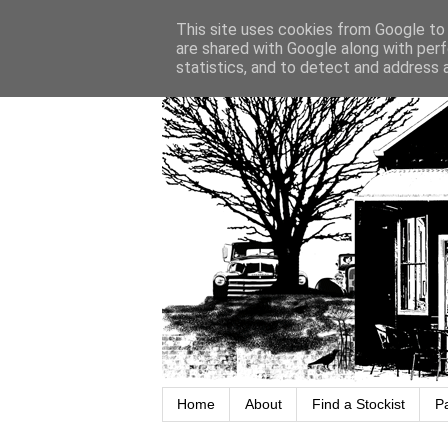
This site uses cookies from Google to d
are shared with Google along with perf
statistics, and to detect and address 
Home
About
Find a Stockist
P