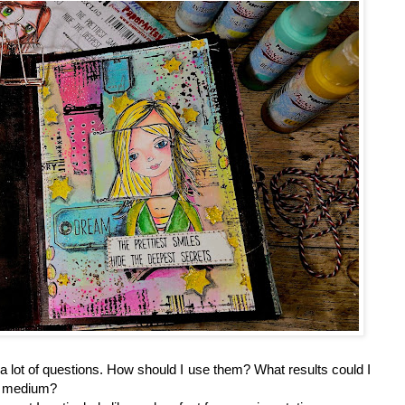
d a lot of questions. How should I use them? What results could I
w medium?