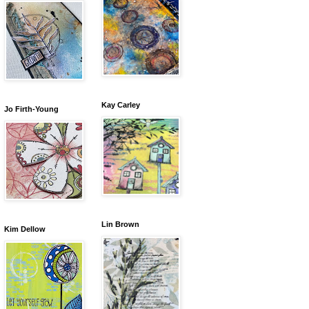
Kay Carley
Jo Firth-Young
Lin Brown
Kim Dellow