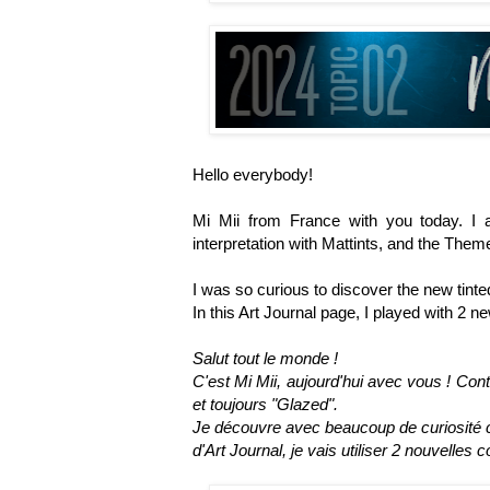
Hello everybody!
Mi Mii from France with you today. I
interpretation with Mattints, and the Them
I was so curious to discover the new tint
In this Art Journal page, I played with 2 n
Salut tout le monde !
C'est Mi Mii, aujourd'hui avec vous ! Conte
et toujours "Glazed".
Je découvre avec beaucoup de curiosité 
d'Art Journal, je vais utiliser 2 nouvelles 