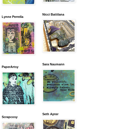
Nicci Battilana
Lynne Perrella
Sara Naumann
PaperArtsy
Seth Apter
Scrapcosy