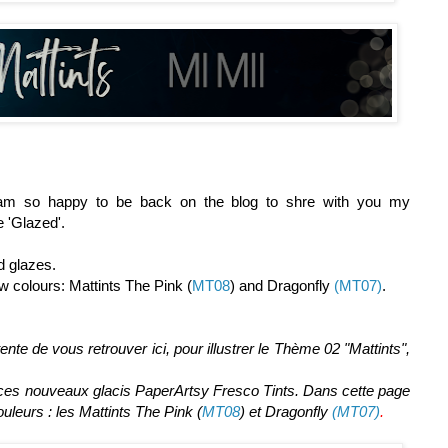
 am so happy to be back on the blog to shre with you my
e 'Glazed'.
ed glazes.
ew colours: Mattints The Pink (
MT08
) and Dragonfly
(MT07)
.
nte de vous retrouver ici, pour illustrer le Thème 02 "Mattints",
ces nouveaux glacis PaperArtsy Fresco Tints. Dans cette page
couleurs : les Mattints The Pink
(
MT08
)
et Dragonfly
(MT07)
.