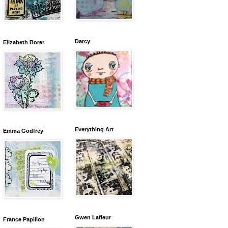
Darcy
Elizabeth Borer
Everything Art
Emma Godfrey
Gwen Lafleur
France Papillon