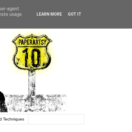
user-agent
erate usage
LEARN MORE
GOT IT
d Techniques